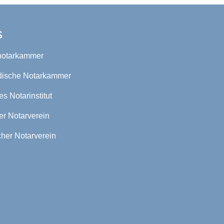
s
otarkammer
dische Notarkammer
s Notarinstitut
r Notarverein
her Notarverein