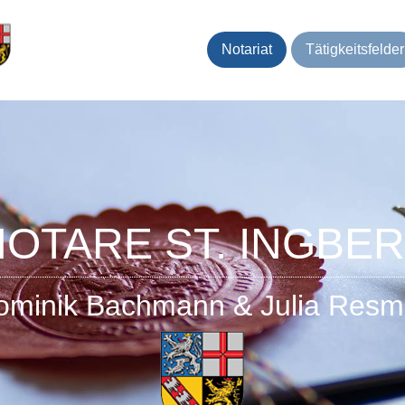
(current)
Notariat
Tätigkeitsfelder
NOTARE ST. INGBER
ominik Bachmann & Julia Resmi