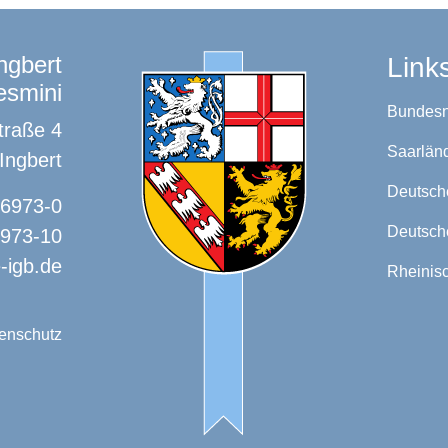
ngbert
Link
esmini
Bundesn
traße 4
Saarlän
Ingbert
Deutsche
16973-0
Deutsche
6973-10
-igb.de
Rheinisc
enschutz