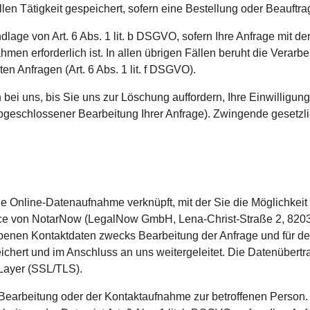
n Tätigkeit gespeichert, sofern eine Bestellung oder Beauftragu
ndlage von Art. 6 Abs. 1 lit. b DSGVO, sofern Ihre Anfrage mit 
men erforderlich ist. In allen übrigen Fällen beruht die Verarb
en Anfragen (Art. 6 Abs. 1 lit. f DSGVO).
ei uns, bis Sie uns zur Löschung auffordern, Ihre Einwilligun
h abgeschlossener Bearbeitung Ihrer Anfrage). Zwingende geset
 die Online-Datenaufnahme verknüpft, mit der Sie die Möglichke
ice von NotarNow (LegalNow GmbH, Lena-Christ-Straße 2, 8203
benen Kontaktdaten zwecks Bearbeitung der Anfrage und für den
hert und im Anschluss an uns weitergeleitet. Die Datenübertrag
Layer (SSL/TLS).
Bearbeitung oder der Kontaktaufnahme zur betroffenen Person. 