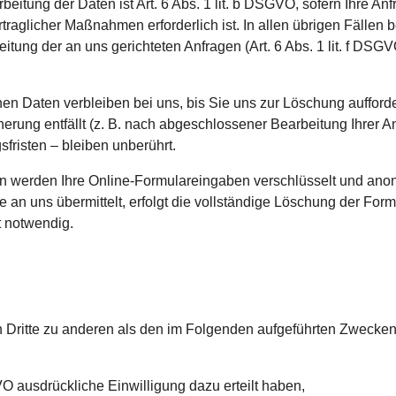
arbeitung der Daten ist Art. 6 Abs. 1 lit. b DSGVO, sofern Ihre An
aglicher Maßnahmen erforderlich ist. In allen übrigen Fällen b
tung der an uns gerichteten Anfragen (Art. 6 Abs. 1 lit. f DSGVO) 
n Daten verbleiben bei uns, bis Sie uns zur Löschung aufforde
erung entfällt (z. B. nach abgeschlossener Bearbeitung Ihrer 
risten – bleiben unberührt.
 werden Ihre Online-Formulareingaben verschlüsselt und anony
e an uns übermittelt, erfolgt die vollständige Löschung der Fo
t notwendig.
 Dritte zu anderen als den im Folgenden aufgeführten Zwecken f
GVO ausdrückliche Einwilligung dazu erteilt haben,